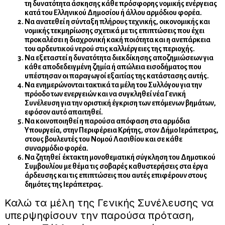
τη δυνατότητα άσκησης κάθε πρόσφορης νομικής ενέργειας
κατά του Ελληνικού Δημοσίου ή άλλου αρμόδιου φορέα.
Να ανατεθεί η σύνταξη πλήρους τεχνικής, οικονομικής και
νομικής τεκμηρίωσης σχετικά με τις επιπτώσεις που έχει
προκαλέσει η διαχρονική κακή ποιότητα και η ανεπάρκεια
του αρδευτικού νερού στις καλλιέργειες της περιοχής.
Να εξεταστεί η δυνατότητα διεκδίκησης αποζημιώσεων για
κάθε αποδεδειγμένη ζημία ή απώλεια εισοδήματος που
υπέστησαν οι παραγωγοί εξαιτίας της κατάστασης αυτής.
Να ενημερώνονται τακτικά τα μέλη του Συλλόγου για την
πρόοδο των ενεργειών και να συγκληθεί νέα Γενική
Συνέλευση για την οριστική έγκριση των επόμενων βημάτων,
εφόσον αυτό απαιτηθεί.
Να κοινοποιηθεί η παρούσα απόφαση στα αρμόδια
Υπουργεία, στην Περιφέρεια Κρήτης, στον Δήμο Ιεράπετρας,
στους βουλευτές του Νομού Λασιθίου και σε κάθε
συναρμόδιο φορέα.
Να ζητηθεί έκτακτη μονοθεματική σύγκληση του Δημοτικού
Συμβουλίου με θέμα τις σοβαρές καθυστερήσεις στα έργα
άρδευσης και τις επιπτώσεις που αυτές επιφέρουν στους
δημότες της Ιεράπετρας.
Καλώ τα μέλη της Γενικής Συνέλευσης να
υπερψηφίσουν την παρούσα πρόταση,