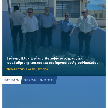
Γιάννης Πλακιωτάκης: Αυτοψία στις εργασίες
Οι παρεμβάσεις του προγράμματος «Μαριέττα Γιαννάκου»
αναβάθμισης του 2ου και 3ου Γυμνασίου Αγίου Νικολάου
αναμένεται να ολοκληρωθούν πριν από τη νέα σχολική χρονιά –
Προβλέπονται ανακαινίσεις αιθουσών, αύλειων και...
ΠΛΑΚΙΩΤΑΚΗΣ
,
ΛΑΣΙΘΙ
,
ΣΧΟΛΕΙΑ
ΙΕΡΑΠΕΤΡΑ
07:09 π.μ. - 07/08/2026