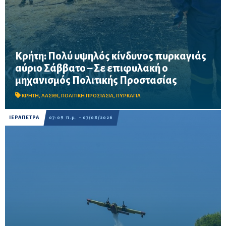
Κρήτη: Πολύ υψηλός κίνδυνος πυρκαγιάς
αύριο Σάββατο – Σε επιφυλακή ο
Σε επιφυλακή ο μηχανισμός Πολιτικής Προστασίας λόγω πολύ
μηχανισμός Πολιτικής Προστασίας
υψηλού κινδύνου πυρκαγιάς στην Κρήτη το Σάββατο 8
Αυγούστου – Απαγορεύονται η χρήση φωτιάς και η πρόσβαση
σε δασικές περιοχές, μεταξύ των οποίω...
ΚΡΗΤΗ
,
ΛΑΣΙΘΙ
,
ΠΟΛΙΤΙΚΗ ΠΡΟΣΤΑΣΙΑ
,
ΠΥΡΚΑΓΙΑ
ΙΕΡΑΠΕΤΡΑ
07:09 π.μ. - 07/08/2026