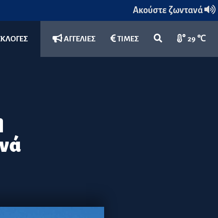
Ακούστε ζωντανά
ΕΚΛΟΓΕΣ
ΑΓΓΕΛΙΕΣ
ΤΙΜΕΣ
29 ℃
η
ανά