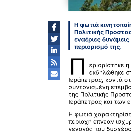
Η φωτιά κινητοποί
Πολιτικής Προστασί
εναέριες δυνάμεις 
περιορισμό της.
Π
εριορίστηκε η
εκδηλώθηκε σ
Ιεράπετρας, κοντά σ
συντονισμένη επέμβα
της Πολιτικής Προστ
Ιεράπετρας και των 
Η φωτιά χαρακτηρίστ
περιοχή έπνεαν ισχυρ
γεγονός που δυσχέρα