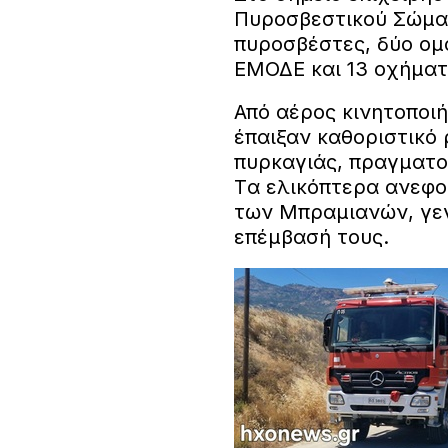
Πυροσβεστικού Σώμα
πυροσβέστες, δύο ομ
ΕΜΟΔΕ και 13 οχήματ
Από αέρος κινητοποιή
έπαιξαν καθοριστικό 
πυρκαγιάς, πραγματο
Tα ελικόπτερα ανεφο
των Μπραμιανών, γε
επέμβασή τους.