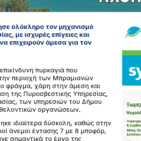
ησε ολόκληρο τον μηχανισμό
ας, με ισχυρές επίγειες και
να επιχειρούν άμεσα για τον
 επικίνδυνη πυρκαγιά που
την περιοχή των Μπραμιανών
το φράγμα, χάρη στην άμεση και
ση της Πυροσβεστικής Υπηρεσίας,
ασίας, των υπηρεσιών του Δήμου
εθελοντικών οργανώσεων.
ηκε ιδιαίτερα δύσκολη, καθώς στην
οί άνεμοι έντασης 7 με 8 μποφόρ,
νε σημαντικά το έργο της