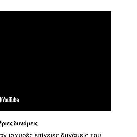
έριες δυνάμεις
αν ισχυρές επίγειες δυνάμεις του