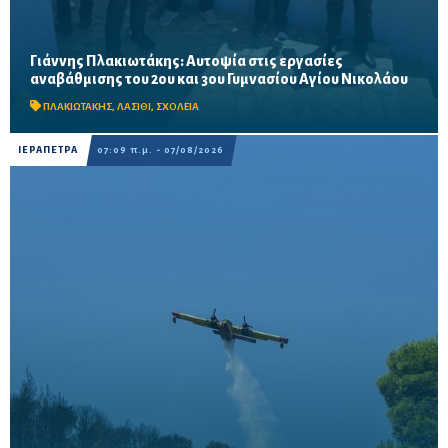
Γιάννης Πλακιωτάκης: Αυτοψία στις εργασίες
Οι παρεμβάσεις του προγράμματος «Μαριέττα Γιαννάκου»
αναβάθμισης του 2ου και 3ου Γυμνασίου Αγίου Νικολάου
αναμένεται να ολοκληρωθούν πριν από τη νέα σχολική χρονιά –
Προβλέπονται ανακαινίσεις αιθουσών, αύλειων και...
ΠΛΑΚΙΩΤΑΚΗΣ
,
ΛΑΣΙΘΙ
,
ΣΧΟΛΕΙΑ
ΙΕΡΑΠΕΤΡΑ
07:09 π.μ. - 07/08/2026