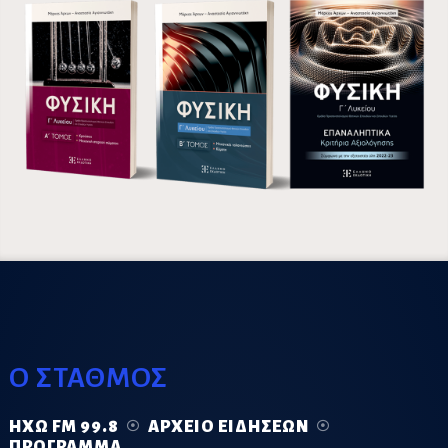
Ο ΣΤΑΘΜΟΣ
ΗΧΏ FM 99.8
ΑΡΧΕΊΟ ΕΙΔΉΣΕΩΝ
ΠΡΌΓΡΑΜΜΑ