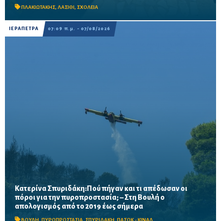
Προβλέπονται ανακαινίσεις αιθουσών, αύλειων και...
ΠΛΑΚΙΩΤΑΚΗΣ
,
ΛΑΣΙΘΙ
,
ΣΧΟΛΕΙΑ
ΙΕΡΑΠΕΤΡΑ
07:09 π.μ. - 07/08/2026
Κατερίνα Σπυριδάκη:Πού πήγαν και τι απέδωσαν οι
πόροι για την πυροπροστασία; – Στη Βουλή ο
Το ΠΑΣΟΚ ζητά πλήρη απολογισμό των χρηματοδοτήσεων από
απολογισμός από το 2019 έως σήμερα
το 2019, στοιχεία για τα προγράμματα «ΑΙΓΙΣ» και AntiNero,
καθώς και απαντήσεις για προσωπικό, οχήματα, ε...
ΒΟΥΛΗ
,
ΠΥΡΟΠΡΟΣΤΑΣΙΑ
,
ΣΠΥΡΙΔΑΚΗ
,
ΠΑΣΟΚ - ΚΙΝΑΛ