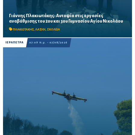
Γιάννης Πλακιωτάκης: Αυτοψία στις εργασίες
Οι παρεμβάσεις του προγράμματος «Μαριέττα Γιαννάκου»
αναβάθμισης του 2ου και 3ου Γυμνασίου Αγίου Νικολάου
αναμένεται να ολοκληρωθούν πριν από τη νέα σχολική χρονιά –
Προβλέπονται ανακαινίσεις αιθουσών, αύλειων και...
ΠΛΑΚΙΩΤΑΚΗΣ
,
ΛΑΣΙΘΙ
,
ΣΧΟΛΕΙΑ
ΙΕΡΑΠΕΤΡΑ
07:09 π.μ. - 07/08/2026