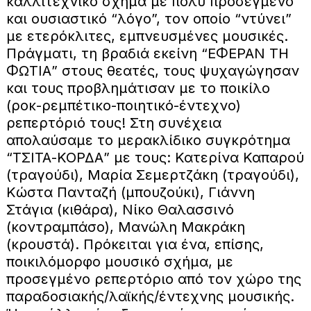
καλλιτεχνικό σχήμα με πολύ προσεγμένο
και ουσιαστικό “λόγο”, τον οποίο “ντύνει”
με ετερόκλιτες, εμπνευσμένες μουσικές.
Πράγματι, τη βραδιά εκείνη “ΕΦΕΡΑΝ ΤΗ
ΦΩΤΙΑ” στους θεατές, τους ψυχαγώγησαν
και τους προβλημάτισαν με το ποικίλο
(ροκ-ρεμπέτικο-ποιητικό-έντεχνο)
ρεπερτόριό τους! Στη συνέχεια
απολαύσαμε το μερακλίδικο συγκρότημα
“ΤΣΙΤΑ-ΚΟΡΔΑ” με τους: Κατερίνα Καπαρού
(τραγούδι), Μαρία Σεμερτζάκη (τραγούδι),
Κώστα Πανταζή (μπουζούκι), Γιάννη
Στάγια (κιθάρα), Νίκο Θαλασσινό
(κοντραμπάσο), Μανώλη Μακράκη
(κρουστά). Πρόκειται για ένα, επίσης,
ποικιλόμορφο μουσικό σχήμα, με
προσεγμένο ρεπερτόριο από τον χώρο της
παραδοσιακής/λαϊκής/έντεχνης μουσικής.