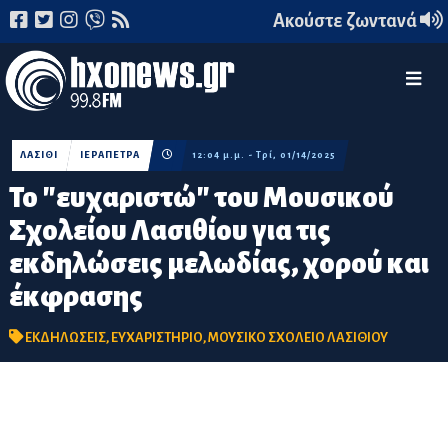
Ακούστε ζωντανά
ΛΑΣΙΘΙ
ΙΕΡΑΠΕΤΡΑ
12:04 μ.μ. - Τρί, 01/14/2025
Το "ευχαριστώ" του Μουσικού
Σχολείου Λασιθίου για τις
εκδηλώσεις μελωδίας, χορού και
έκφρασης
ΕΚΔΗΛΩΣΕΙΣ
,
ΕΥΧΑΡΙΣΤΗΡΙΟ
,
ΜΟΥΣΙΚΟ ΣΧΟΛΕΙΟ ΛΑΣΙΘΙΟΥ