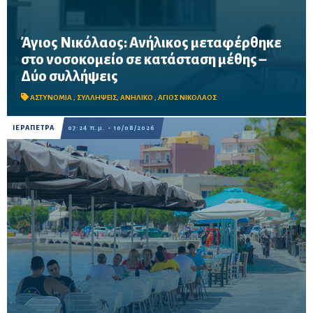
Άγιος Νικόλαος: Ανήλικος μεταφέρθηκε
στο νοσοκομείο σε κατάσταση μέθης –
Συνελήφθησαν ο 43χρονος κηδεμόνας του ανηλίκου και ο
Δύο συλλήψεις
46χρονος διοργανωτής κοινωνικής εκδήλωσης, ενώ η
προανάκριση βρίσκεται σε εξέλιξη.
ΑΣΤΥΝΟΜΙΑ
,
ΣΥΛΛΗΨΕΙΣ
,
ΑΝΗΛΙΚΟ
,
ΑΓΙΟΣ ΝΙΚΟΛΑΟΣ
ΙΕΡΑΠΕΤΡΑ
07:24 π.μ. - 10/08/2026