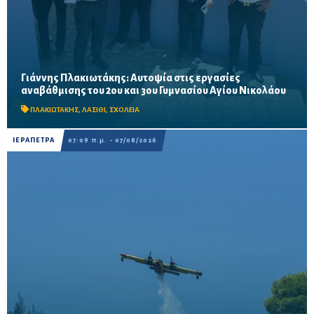
Γιάννης Πλακιωτάκης: Αυτοψία στις εργασίες
Οι παρεμβάσεις του προγράμματος «Μαριέττα Γιαννάκου»
αναβάθμισης του 2ου και 3ου Γυμνασίου Αγίου Νικολάου
αναμένεται να ολοκληρωθούν πριν από τη νέα σχολική χρονιά –
Προβλέπονται ανακαινίσεις αιθουσών, αύλειων και...
ΠΛΑΚΙΩΤΑΚΗΣ
,
ΛΑΣΙΘΙ
,
ΣΧΟΛΕΙΑ
ΙΕΡΑΠΕΤΡΑ
07:09 π.μ. - 07/08/2026