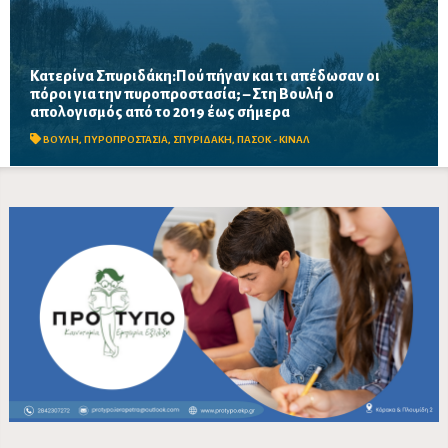
Κατερίνα Σπυριδάκη:Πού πήγαν και τι απέδωσαν οι
πόροι για την πυροπροστασία; – Στη Βουλή ο
Το ΠΑΣΟΚ ζητά πλήρη απολογισμό των χρηματοδοτήσεων από
απολογισμός από το 2019 έως σήμερα
το 2019, στοιχεία για τα προγράμματα «ΑΙΓΙΣ» και AntiNero,
καθώς και απαντήσεις για προσωπικό, οχήματα, ε...
ΒΟΥΛΗ
,
ΠΥΡΟΠΡΟΣΤΑΣΙΑ
,
ΣΠΥΡΙΔΑΚΗ
,
ΠΑΣΟΚ - ΚΙΝΑΛ