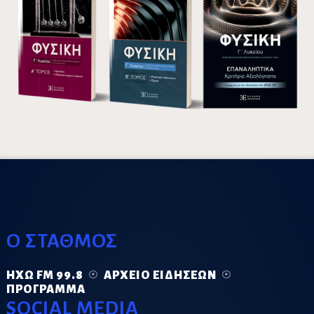
Ο ΣΤΑΘΜΟΣ
ΗΧΏ FM 99.8
ΑΡΧΕΊΟ ΕΙΔΉΣΕΩΝ
ΠΡΌΓΡΑΜΜΑ
SOCIAL MEDIA