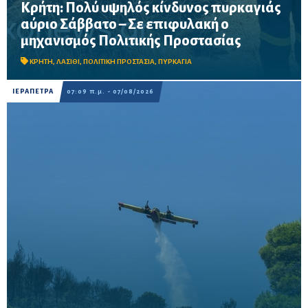
Κρήτη: Πολύ υψηλός κίνδυνος πυρκαγιάς
αύριο Σάββατο – Σε επιφυλακή ο
Σε επιφυλακή ο μηχανισμός Πολιτικής Προστασίας λόγω πολύ
μηχανισμός Πολιτικής Προστασίας
υψηλού κινδύνου πυρκαγιάς στην Κρήτη το Σάββατο 8
Αυγούστου – Απαγορεύονται η χρήση φωτιάς και η πρόσβαση
σε δασικές περιοχές, μεταξύ των οποίω...
ΚΡΗΤΗ
,
ΛΑΣΙΘΙ
,
ΠΟΛΙΤΙΚΗ ΠΡΟΣΤΑΣΙΑ
,
ΠΥΡΚΑΓΙΑ
ΙΕΡΑΠΕΤΡΑ
07:09 π.μ. - 07/08/2026