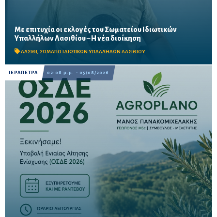
Με επιτυχία οι εκλογές του Σωματείου Ιδιωτικών
Μαζική συμμετοχή εργαζομένων στις εκλογικές διαδικασίες σε
Υπαλλήλων Λασιθίου – Η νέα διοίκηση
Άγιο Νικόλαο, Σητεία και Ιεράπετρα – Στο επίκεντρο οι
διεκδικήσεις για εργασιακά δικαιώματα, αυξήσεις...
ΛΑΣΙΘΙ
,
ΣΩΜΑΤΙΟ ΙΔΙΩΤΙΚΩΝ ΥΠΑΛΛΗΛΩΝ ΛΑΣΙΘΙΟΥ
ΙΕΡΑΠΕΤΡΑ
02:08 μ.μ. - 05/08/2026