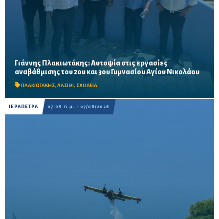
Γιάννης Πλακιωτάκης: Αυτοψία στις εργασίες
Οι παρεμβάσεις του προγράμματος «Μαριέττα Γιαννάκου»
αναβάθμισης του 2ου και 3ου Γυμνασίου Αγίου Νικολάου
αναμένεται να ολοκληρωθούν πριν από τη νέα σχολική χρονιά –
Προβλέπονται ανακαινίσεις αιθουσών, αύλειων και...
ΠΛΑΚΙΩΤΑΚΗΣ
,
ΛΑΣΙΘΙ
,
ΣΧΟΛΕΙΑ
ΙΕΡΑΠΕΤΡΑ
07:09 π.μ. - 07/08/2026