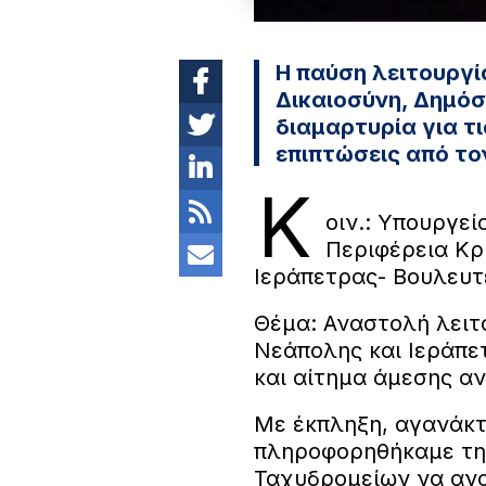
Η παύση λειτουργ
Δικαιοσύνη, Δημόσ
διαμαρτυρία για τι
επιπτώσεις από το
Κ
οιν.: Υπουργε
Περιφέρεια Κρ
Ιεράπετρας- Βουλευτέ
Θέμα: Αναστολή λει
Νεάπολης και Ιεράπε
και αίτημα άμεσης α
Με έκπληξη, αγανάκτ
πληροφορηθήκαμε τη
Ταχυδρομείων να ανα