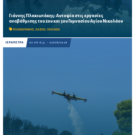
Γιάννης Πλακιωτάκης: Αυτοψία στις εργασίες
Οι παρεμβάσεις του προγράμματος «Μαριέττα Γιαννάκου»
αναβάθμισης του 2ου και 3ου Γυμνασίου Αγίου Νικολάου
αναμένεται να ολοκληρωθούν πριν από τη νέα σχολική χρονιά –
Προβλέπονται ανακαινίσεις αιθουσών, αύλειων και...
ΠΛΑΚΙΩΤΑΚΗΣ
,
ΛΑΣΙΘΙ
,
ΣΧΟΛΕΙΑ
ΙΕΡΑΠΕΤΡΑ
07:09 π.μ. - 07/08/2026