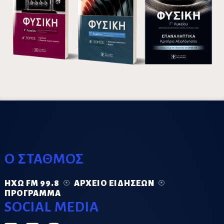
Ο ΣΤΑΘΜΟΣ
ΗΧΏ FM 99.8
ΑΡΧΕΊΟ ΕΙΔΉΣΕΩΝ
ΠΡΌΓΡΑΜΜΑ
SOCIAL MEDIA